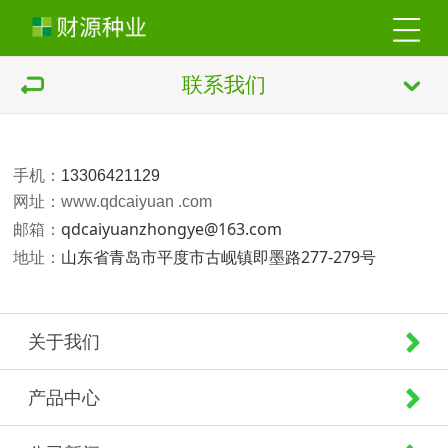
联系我们
手机：
13306421129
网址：www.qdcaiyuan .com
qdcaiyuanzhongye@163.com
邮箱：
山东省青岛市平度市古岘镇即墨路277-279号
地址：
关于我们
产品中心