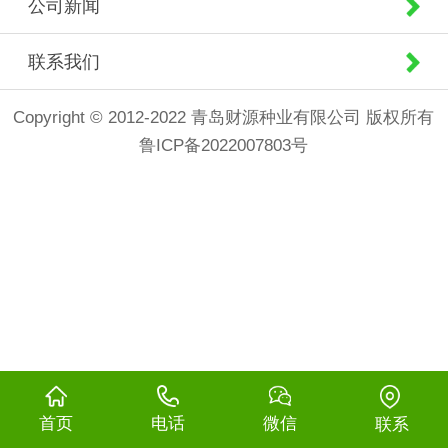
公司新闻
联系我们
Copyright © 2012-2022 青岛财源种业有限公司 版权所有
鲁ICP备2022007803号
首页
电话
微信
联系