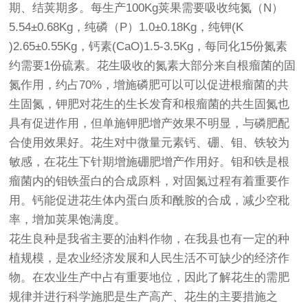
期、结荚期多。每生产100Kg荚果需要吸收纯氮（N）
5.54±0.68Kg，纯磷（P）1.0±0.18Kg，纯钾(K
)2.65±0.55Kg，钙素(CaO)1.5-3.5Kg，每同化15份氮素
约需要1份硫素。花生吸收的氮素大部分来自根瘤菌的固
氮作用，约占70%，增施磷肥可以可以促进根瘤菌的共
生固氮，钾肥对花生的生长发育和根瘤菌的共生固氮也
具有促进作用，但单施钾肥增产效果不明显，与磷肥配
合使用效果好。花生对中微量元素钙、硼、钼、铁较为
敏感，在花生下针期增施硼肥增产作用好。钼和铁是根
瘤菌内的钼铁蛋白的合成原料，对固氮过程有着重要作
用。钙能促进花生体内蛋白质和酰胺的合成，减少空秕
率，增加荚果饱满度。
花生良种是我省主要的油料作物，在我县也有一定的种
植规模，是农业经济发展和人民生活不可缺少的经济作
物。在农业生产中占有重要地位，因此了解花生的需肥
规律并进行科学施肥是生产高产、花生的主要措施之