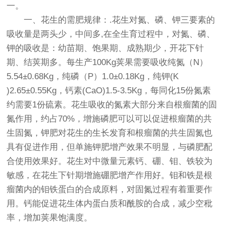
一。
一、花生的需肥规律：.花生对氮、磷、钾三要素的
吸收量是两头少，中间多,在全生育过程中，对氮、磷、
钾的吸收是：幼苗期、饱果期、成熟期少，开花下针
期、结荚期多。每生产100Kg荚果需要吸收纯氮（N）
5.54±0.68Kg，纯磷（P）1.0±0.18Kg，纯钾(K
)2.65±0.55Kg，钙素(CaO)1.5-3.5Kg，每同化15份氮素
约需要1份硫素。花生吸收的氮素大部分来自根瘤菌的固
氮作用，约占70%，增施磷肥可以可以促进根瘤菌的共
生固氮，钾肥对花生的生长发育和根瘤菌的共生固氮也
具有促进作用，但单施钾肥增产效果不明显，与磷肥配
合使用效果好。花生对中微量元素钙、硼、钼、铁较为
敏感，在花生下针期增施硼肥增产作用好。钼和铁是根
瘤菌内的钼铁蛋白的合成原料，对固氮过程有着重要作
用。钙能促进花生体内蛋白质和酰胺的合成，减少空秕
率，增加荚果饱满度。