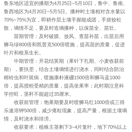
鲁东地区适宜的播期为4月25日~5月10日，鲁中、鲁南、
鲁西地区为4月20日~5月5日。播种时土壤相对含水量以
70%~75%为宜，即耕作层土壤手握能成团，手搓较松
散，墒情不足，要及时造墒播种，以保苗全、苗壮。
苗期管理：及时破膜、放风、查苗补苗，出苗后用
狮马绿800倍和凯普克500倍喷施，提高苗的质量，促进
叶片和根系生长。
中期管理：开花结荚期（果针下扎期、小麦收获前
期），要扶垄，结合土壤墒情进行浇水，同时结合防治
棉铃虫和叶斑病，喷施康朴液硼1500倍和狮马蓝1000
倍，提高授粉受精的质量，提高坐果率；此时期注意科
学控旺，茎秆不能超过35厘米。
收获前管理：饱果期要及时喷狮马红1000倍或三得
乐速溶钾500倍，减少瘪粒现象，提高产量，根据土壤墒
情，及时浇水和排涝。
收获要求：植株主茎剩下3~4片复叶，地下70%以上