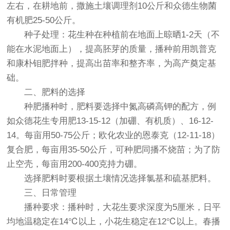
左右，在耕地前，撒施土壤调理剂10公斤和众德生物菌
有机肥25-50公斤。
种子处理：花生种在种植前在地面上晾晒1-2天（不
能在水泥地面上），提高胚芽的质量，播种前用凯普克
和康朴钼肥拌种，提高出苗率和整齐率，为高产奠定基
础。
二、肥料的选择
种肥播种时，肥料要选择中氮高磷高钾的配方，例
如众德花生专用肥13-15-12（加硼、有机质）、16-12-
14。每亩用50-75公斤；欧化农业的恩泰克（12-11-18）
复合肥，每亩用35-50公斤，可种肥同播不烧苗；为了防
止空壳，每亩用200-400克持力硼。
选择肥料时要根据土壤情况选择氯基和硫基肥料。
三、日常管理
播种要求：播种时，大花生要求深度为5厘米，日平
均地温稳定在14℃以上，小花生稳定在12℃以上。春播